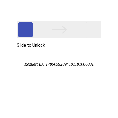
臂吊定制生产厂家
台轻型起重机
行业解决方案
新闻中心
服务与支持
为何选择