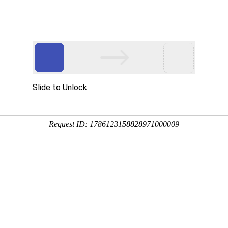
臂吊定制生产厂家
台轻型起重机
行业解决方案
新闻中心
服务与支持
为何选择