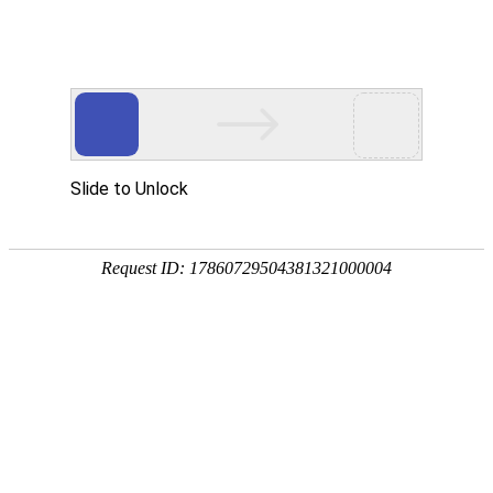
欢迎来到悬臂吊专业厂家，我们为您提供悬臂吊定制服务
25年专注悬臂吊定制
我们匠心打造每台轻型起
网站首页
产品中心
应用案例
行业解决方