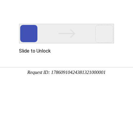
臂吊定制生产厂家
台轻型起重机
行业解决方案
新闻中心
服务与支持
为何选择