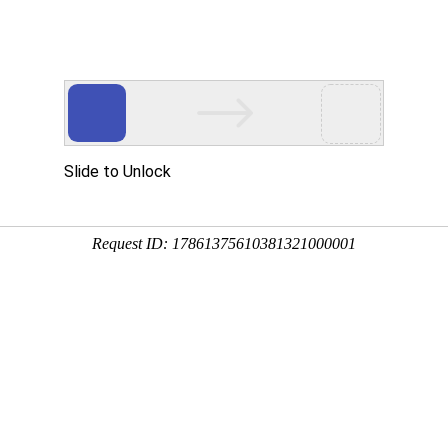
臂吊定制生产厂家
台轻型起重机
行业解决方案
新闻中心
服务与支持
为何选择